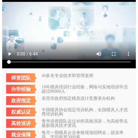
40多名专业技术和管理老师
师资团队
18年模具培训行业经验，网络与实地培训学员
办学经验
超过80000人
东莞市政府指定模具设计竞赛承办机构
政府指定
中国模具协会指定培训机构，全国模具人才优
权威认证
秀培训机构
青华讲师团队去过49所高校演讲，为高校带去
高校巡讲
最新模具技术资讯
每月一期模具企业来校现场招聘会，就业率
就业保障
高，平均薪资5000多