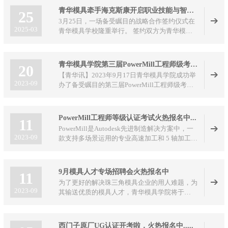
参展，以“拓展行业视野+现场实战教学”为核
青华模具牵手海克斯康开启职业技能与智能制造融合新篇
25
心，让学员在展会一线触摸模具智造前沿，在机
3月25日，一场备受瞩目的战略合作签约仪式在
床、刀具、模具装备旁，上了一堂干货满满的实
2025-03
青华模具学校隆重举行。 签约双方为青华模具
景专业课。
学校与智能制造领域的领军企业海克斯康。此次
合作标志着职业教育与智能制造深度融合翻开了
崭新一页，将对行业人才培养与技术创新产生深
青华模具学院第三届PowerMill工程师级考证圆满结束
20
远影响。
【青华讯】2023年9月17日青华模具学院成功举
2023-09
办了备受瞩目的第三届PowerMill工程师级考证
活动。
PowerMill工程师等级认证考试火热报名中...
11
PowerMill是Autodesk先进制造解决方案中，一
2023-09
款支持多场景运用的专业高速加工和 5 轴加工的
CAM软件。同时支持增减材一体化，可最大限
度地提高数控机床效率和零件品质，同时还可对
工业机器人的运动进行仿真、验证和优化，不断
9月模具人才专场招聘会火热报名中
11
探索未来制造的应用场景
为了更好的解决珠三角模具企业的用人难题，为
2023-09
其输送优质的模具人才，青华模具学院将于
2023年9月15日在青华模具学院举办模具人才专
场招聘会，现诚邀各大模具企业和模具人才踊跃
报名参加! 具体事项如下:
西门子原厂UG认证开考啦，火热报名中.....