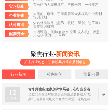
有自己的大型模具厂，三楼学习，一楼实习
实习场所
为美的、康佳、宇泰塑胶等众多模具企业定制
企业培训
培训计划
知名外挂软件（燕秀、机明、星创、进玉等）
认可度高
合作培训机构
生活设施，宿舍(有热水,空调,洗衣机)、饭堂、
配套齐全
运动场(篮球、乒乓球)
聚焦行业-
新闻资讯
关注行业动态，了解模具行业发展新动态
行业新闻
校内新闻
常见问题
青华师生应邀参加深圳展会，在行业前沿解锁实战新课堂
12
当2200余家全球制造企业的前沿装备成为“教
2025-11
具”，当展会现场化作开放式课堂，这场别样
的“研学之旅”正在2025 DMP大湾区工业博览会
上演。青华模具培训学校组织800余名师生组团