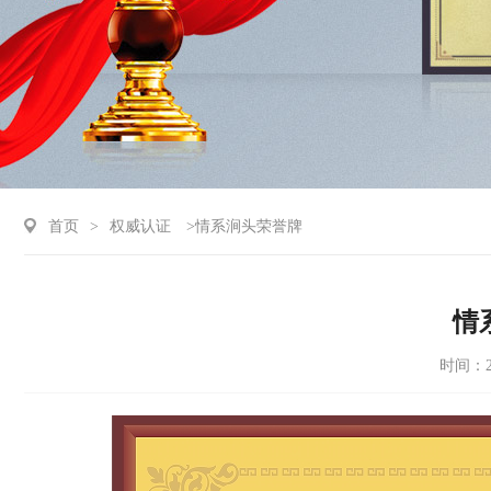
首页
>
权威认证
>情系涧头荣誉牌
情
时间：20