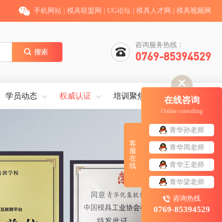
手机网站
|
模具联盟网
|
UG论坛
|
模具人才网
|
模具视频网
咨询服务热线：
0769-85394529
学员动态
权威认证
培训聚焦
就业服务
在线咨询
Online consulting
青华孙老师
客
青华周老师
服
在
青华王老师
线
青华梁老师
咨询热线
0769-85394529