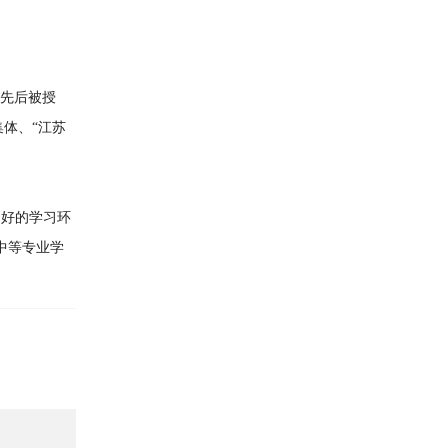
先后被授
体、“江苏
良好的学习环
中等专业学