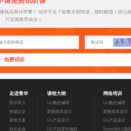
申请免费试听课
挣钱后再付学费！ 怕学不会？助教全程陪读，随时解惑！担心
习，可全国推荐就业！
免费试听
走进青华
课程大纲
网络培训
青华简介
UG数控编程
UG数控编程
权威认证
塑胶模具设计
塑胶模具设计
师资力量
UG产品设计
UG产品设计
合作企业
UG产品零件编程
PowerMILL