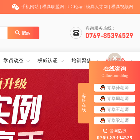
手机网站
|
模具联盟网
|
UG论坛
|
模具人才网
|
模具视频网
咨询服务热线：
0769-85394529
学员动态
权威认证
培训聚焦
就业服务
在线咨询
Online consulting
青华孙老师
客
青华周老师
服
在
青华王老师
线
青华梁老师
咨询热线
0769-85394529