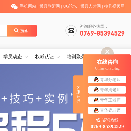
手机网站
|
模具联盟网
|
UG论坛
|
模具人才网
|
模具视频网
咨询服务热线：
0769-85394529
学员动态
权威认证
培训聚焦
就业服务
在线咨询
Online consulting
青华孙老师
客
青华周老师
服
在
青华王老师
线
青华梁老师
咨询热线
0769-85394529