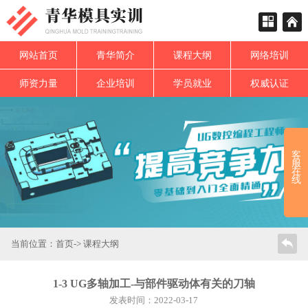
网站首页
青华简介
课程大纲
网络培训
师资力量
企业培训
学员就业
权威认证
客
服
在
线
当前位置：
首页
->
课程大纲
1-3 UG多轴加工-与部件驱动体有关的刀轴
发表时间：2022-03-17