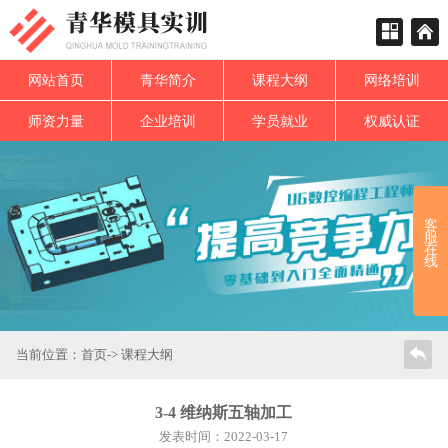
网站首页
青华简介
课程大纲
网络培训
师资力量
企业培训
学员就业
权威认证
客
服
在
线
当前位置：
首页
->
课程大纲
3-4 维纳斯五轴加工
发表时间：2022-03-17