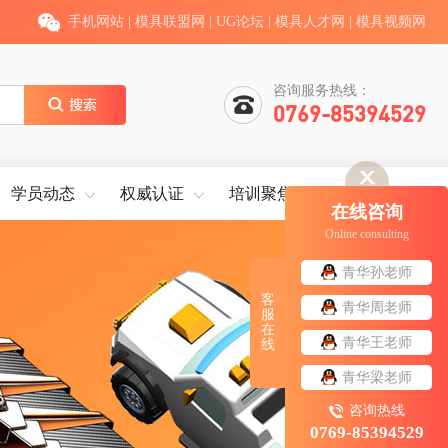
手机网站
|
模具联盟网
|
UG论坛
|
模具人才网
|
模具视频网
咨询服务热线：
0769-85394529
学员动态
权威认证
培训聚焦
就业服务
在线咨询
Online consulting
青华孙老师
客
青华周老师
服
在
青华王老师
线
青华梁老师
咨询热线
0769-85394529