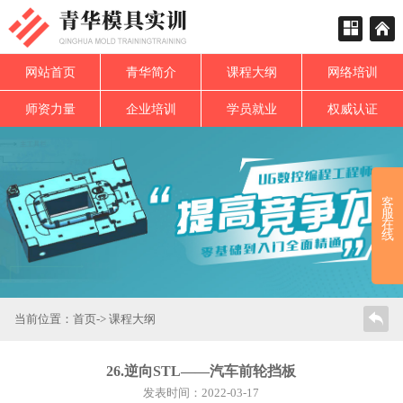
网站首页
青华简介
课程大纲
网络培训
师资力量
企业培训
学员就业
权威认证
客
服
在
线
当前位置：
首页
->
课程大纲
26.逆向STL——汽车前轮挡板
发表时间：2022-03-17