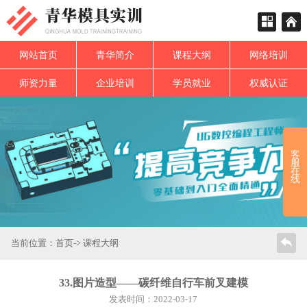
网站首页
青华简介
课程大纲
网络培训
师资力量
企业培训
学员就业
权威认证
客
服
在
线
当前位置：
首页
->
课程大纲
33.图片造型——碳纤维自行车前叉建模
发表时间：2022-03-17