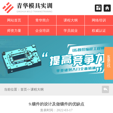
网站首页
青华简介
课程大纲
网络培训
师资力量
企业培训
学员就业
权威认证
客
服
在
线
当前位置：
首页
->
课程大纲
9.镶件的设计及做镶件的优缺点
发表时间：2022-03-17