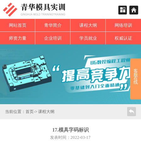
网站首页
青华简介
课程大纲
网络培训
师资力量
企业培训
学员就业
权威认证
客
服
在
线
当前位置：
首页
->
课程大纲
17.模具字码标识
发表时间：2022-03-17