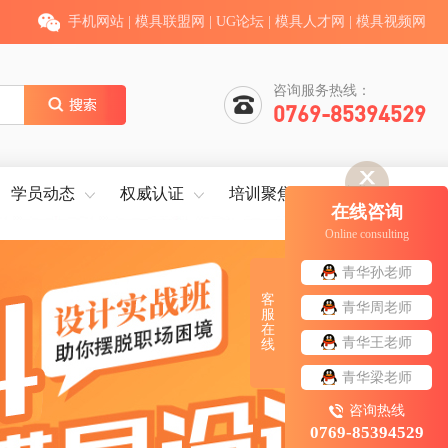
手机网站
|
模具联盟网
|
UG论坛
|
模具人才网
|
模具视频网
咨询服务热线：
0769-85394529
学员动态
权威认证
培训聚焦
就业服务
在线咨询
Online consulting
青华孙老师
客
青华周老师
服
在
青华王老师
线
青华梁老师
咨询热线
0769-85394529