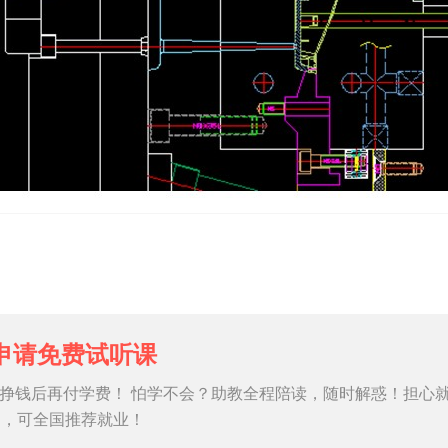
申请免费试听课
挣钱后再付学费！ 怕学不会？助教全程陪读，随时解惑！担心
习，可全国推荐就业！