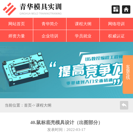
网站首页
青华简介
课程大纲
网络培训
师资力量
企业培训
学员就业
权威认证
客
服
在
线
当前位置：
首页
->
课程大纲
40.鼠标底壳模具设计（出图部分）
发表时间：2022-03-17