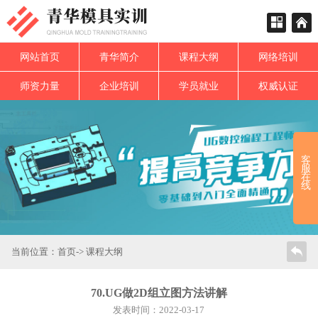
网站首页
青华简介
课程大纲
网络培训
师资力量
企业培训
学员就业
权威认证
客
服
在
线
当前位置：
首页
->
课程大纲
70.UG做2D组立图方法讲解
发表时间：2022-03-17