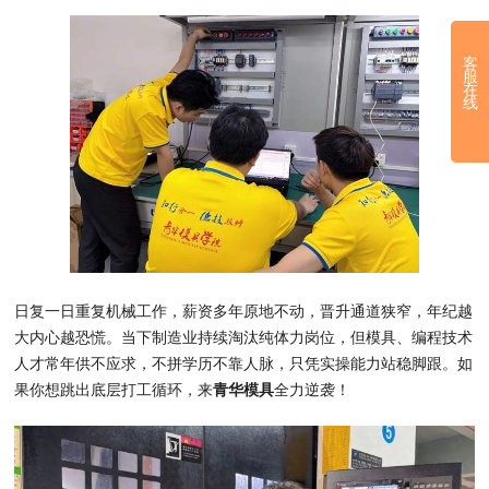
客
服
在
线
日复一日重复机械工作，薪资多年原地不动，晋升通道狭窄，年纪越
大内心越恐慌。当下制造业持续淘汰纯体力岗位，但模具、编程技术
人才常年供不应求，不拼学历不靠人脉，只凭实操能力站稳脚跟。如
果你想跳出底层打工循环，来
青华模具
全力逆袭！