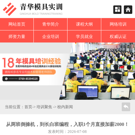
网站首页
青华简介
课程大纲
网络培训
师资力量
企业培训
学员就业
权威认证
当前位置：
首页
->
培训聚焦
->
校内新闻
从两班倒操机，到长白班编程，入职1个月直接加薪2000！
发表时间：2026-07-08