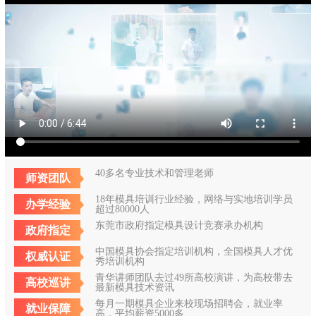
40多名专业技术和管理老师
师资团队
18年模具培训行业经验，网络与实地培训学员
办学经验
超过80000人
东莞市政府指定模具设计竞赛承办机构
政府指定
中国模具协会指定培训机构，全国模具人才优
权威认证
秀培训机构
青华讲师团队去过49所高校演讲，为高校带去
高校巡讲
最新模具技术资讯
每月一期模具企业来校现场招聘会，就业率
就业保障
高，平均薪资5000多