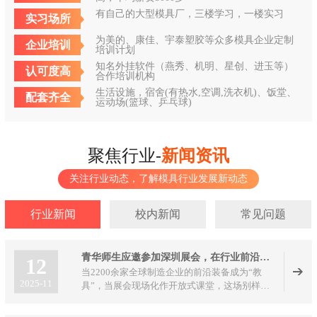
有自己的大型模具厂，三楼学习，一楼实习
实习场所
为美的、康佳、宇泰塑胶等众多模具企业定制
企业培训
培训计划
知名外挂软件（燕秀、机明、星创、进玉等）
认可度高
合作培训机构
生活设施，宿舍(有热水,空调,洗衣机)、饭堂、
配套齐全
运动场(篮球、乒乓球)
聚焦行业-
新闻资讯
关注行业动态，了解模具行业发展新动态
行业新闻
校内新闻
常见问题
青华师生应邀参加深圳展会，在行业前沿解锁实战新课堂
12
当2200余家全球制造企业的前沿装备成为“教
2025-11
具”，当展会现场化作开放式课堂，这场别样
的“研学之旅”正在2025 DMP大湾区工业博览会
上演。青华模具培训学校组织800余名师生组团