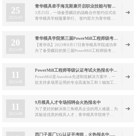
参展，以“拓展行业视野+现场实战教学”为核
青华模具牵手海克斯康开启职业技能与智能制造融合新篇
25
心，让学员在展会一线触摸模具智造前沿，在机
3月25日，一场备受瞩目的战略合作签约仪式在
床、刀具、模具装备旁，上了一堂干货满满的实
2025-03
青华模具学校隆重举行。 签约双方为青华模具
景专业课。
学校与智能制造领域的领军企业海克斯康。此次
合作标志着职业教育与智能制造深度融合翻开了
崭新一页，将对行业人才培养与技术创新产生深
青华模具学院第三届PowerMill工程师级考证圆满结束
20
远影响。
【青华讯】2023年9月17日青华模具学院成功举
2023-09
办了备受瞩目的第三届PowerMill工程师级考证
活动。
PowerMill工程师等级认证考试火热报名中...
11
PowerMill是Autodesk先进制造解决方案中，一
2023-09
款支持多场景运用的专业高速加工和 5 轴加工的
CAM软件。同时支持增减材一体化，可最大限
度地提高数控机床效率和零件品质，同时还可对
工业机器人的运动进行仿真、验证和优化，不断
9月模具人才专场招聘会火热报名中
11
探索未来制造的应用场景
为了更好的解决珠三角模具企业的用人难题，为
2023-09
其输送优质的模具人才，青华模具学院将于
2023年9月15日在青华模具学院举办模具人才专
场招聘会，现诚邀各大模具企业和模具人才踊跃
报名参加! 具体事项如下:
西门子原厂UG认证开考啦，火热报名中.....