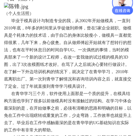
（个人生活照）
毕业于模具设计与制造专业的我，从2002年开始做模具，一直到
2010年底，8年多的时间里从学徒做到师傅，曾在5家企业就职。做模
具是个耗体力的技术话，由于自己的身体比较瘦小，做模具一直都觉
得很累，几年下来，身心疲惫。自从做师傅起开始就有了想转行的想
法，也有在平时休息日的时间自学UG。一次偶然的事情，当时的模
具部来了一个新的设计工程师，在改一套我做的试过模的模具的3D
图，出了3次改模图纸才改好。在骂了人之后就决心要转行做设计。
在了解一下外边培训机构的情况下，就决定了在青华学习， 2010年
底离职出厂。第一次到青华了解情况和咨询培训内容之后，就直接交
了定金。过了年就直接到青华学习模具设计。
在青华学习三个月，软件使用上面那是一个质的提升，在模具结
构方面也学到了很多以前做模具时没有接触过的结构。在学习中体会
最深刻的是，在开始做事之前，必须有清晰的思路和明确的目标，以
免在工作中出现瞎转或重复的工作，少走弯路，工作效率也就提升上
去了。毕业后在工作中感触最深的是在青华学的UG基础知识在实际
的工作中有非常大的帮助。