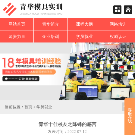
网站首页
青华简介
课程大纲
网络培训
师资力量
企业培训
学员就业
权威认证
当前位置：
首页
->
学员就业
客
服
在
线
青华十佳校友之陈锋的感言
发表时间：2022-07-12