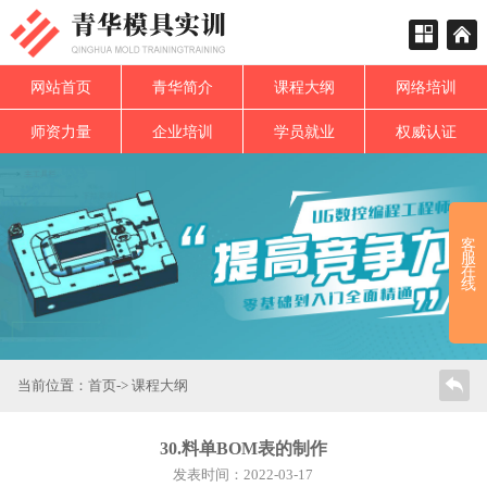
网站首页
青华简介
课程大纲
网络培训
师资力量
企业培训
学员就业
权威认证
客
服
在
线
当前位置：
首页
->
课程大纲
30.料单BOM表的制作
发表时间：2022-03-17