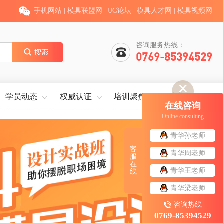
手机网站
|
模具联盟网
|
UG论坛
|
模具人才网
|
模具视频网
咨询服务热线：
0769-85394529
学员动态
权威认证
培训聚焦
就业服务
在线咨询
Online consulting
青华孙老师
客
青华周老师
服
在
青华王老师
线
青华梁老师
咨询热线
0769-85394529