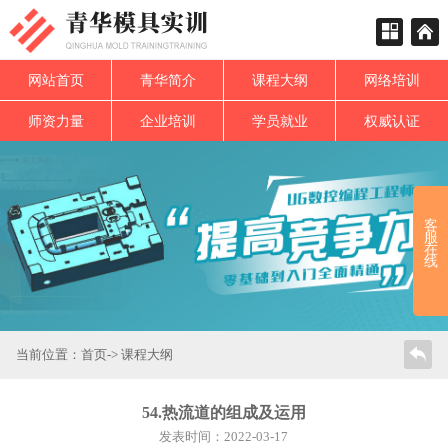
网站首页
青华简介
课程大纲
网络培训
师资力量
企业培训
学员就业
权威认证
客
服
在
线
当前位置：
首页
->
课程大纲
54.热流道的组成及运用
发表时间：2022-03-17