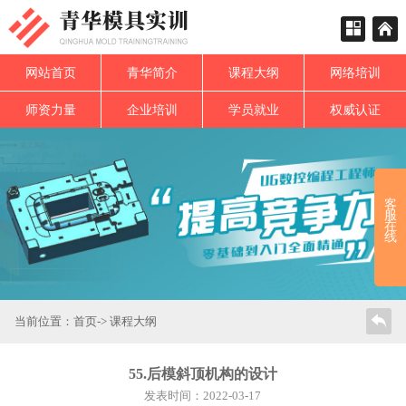
网站首页
青华简介
课程大纲
网络培训
师资力量
企业培训
学员就业
权威认证
客
服
在
线
当前位置：
首页
->
课程大纲
55.后模斜顶机构的设计
发表时间：2022-03-17