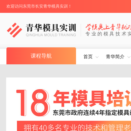
欢迎访问东莞市长安青华模具实训！
专业的模具技术
课程导航
首页
青华简介