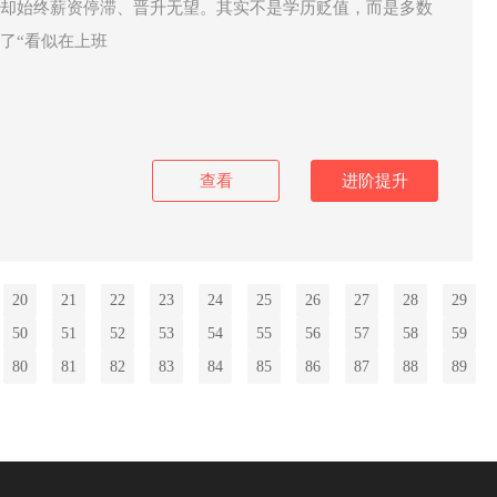
却始终薪资停滞、晋升无望。其实不是学历贬值，而是多数
了“看似在上班
查看
进阶提升
20
21
22
23
24
25
26
27
28
29
50
51
52
53
54
55
56
57
58
59
80
81
82
83
84
85
86
87
88
89