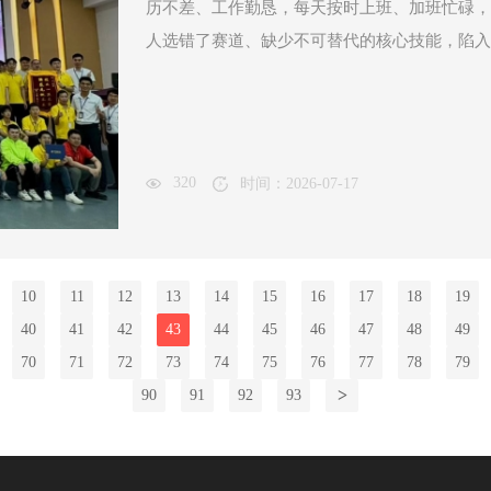
历不差、工作勤恳，每天按时上班、加班忙碌，
人选错了赛道、缺少不可替代的核心技能，陷入
320
时间：2026-07-17
10
11
12
13
14
15
16
17
18
19
40
41
42
43
44
45
46
47
48
49
70
71
72
73
74
75
76
77
78
79
>
90
91
92
93