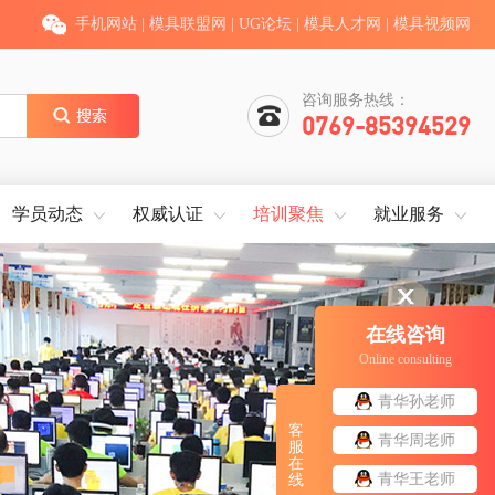
手机网站
|
模具联盟网
|
UG论坛
|
模具人才网
|
模具视频网
咨询服务热线：
0769-85394529
学员动态
权威认证
培训聚焦
就业服务
在线咨询
Online consulting
青华孙老师
客
青华周老师
服
在
青华王老师
线