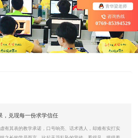
青华梁老师
咨询热线
0769-85394529
果，兑现每一份求学信任
虚有其表的教学承诺，口号响亮、话术诱人，却难有实打实
技之长的学员而言，比起天花乱坠的宣传，看得见、摸得着