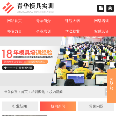
网站首页
青华简介
课程大纲
网络培训
师资力量
企业培训
学员就业
权威认证
客
服
在
线
当前位置：
首页
->
培训聚焦
->
校内新闻
行业新闻
校内新闻
常见问题