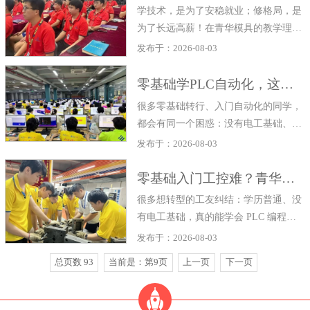
学技术，是为了安稳就业；修格局，是
为了长远高薪！在青华模具的教学理念
里，培养学员从不只停留在“教会实
发布于：2026-08-03
操、学会上岗”，更致力于打造懂技
术、会统筹、能带团队的复合型优质管
零基础学PLC自动化，这样学高效又不走弯路！
理人才，让学员不仅能顺利就业，更能
很多零基础转行、入门自动化的同学，
拥有持续晋升的核心竞争力。
都会有同一个困惑：没有电工基础、不
会编程、看不懂图纸，到底怎么学PLC
发布于：2026-08-03
才能快速入门、学有所成？
零基础入门工控难？青华师资帮你稳步起步
很多想转型的工友纠结：学历普通、没
有电工基础，真的能学会 PLC 编程
吗？不少人尝试自学，面对晦涩指令常
发布于：2026-08-03
常无从下手，最终半途而废。在青华模
总页数 93
当前是：第9页
上一页
下一页
具培训，针对零基础学员，授课老师均
拥有多年一线工厂技术经验，同时具备
长期教学经验。老师熟悉制造业从业者