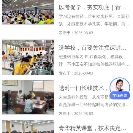
以考促学，夯实功底｜青华模具7月阶段性技能检测圆满开展
学习没有捷径，唯有稳步积累、查漏补
缺，才能把技术学扎实、学透彻。为检
验同学们阶段性学习成果，巩固实操技
发布于：2026-08-03
能，找准学习薄弱点，青华模具如期开
展7月月度技能检测，以严谨考核，助
选学校，首要关注授课讲师实战经验
力学员稳步成长。
想要转行学习 PLC 自动化、模具设
计，不少工友不知道如何挑选培训机
构。很多人第一关注点放在学费，却容
发布于：2026-08-03
易忽略讲师水平。
选对一门长线技术，让能力终身受益
人生最好的投资，从来不是跟风择业，
而是深耕一门经得起时间考验的实用技
术。
发布于：2026-08-03
青华精英课堂，技术决定下限，格局决定你的职业上限！