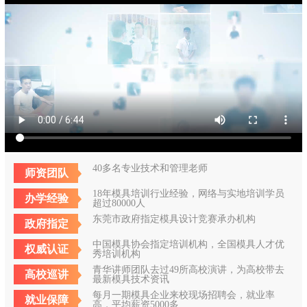
40多名专业技术和管理老师
师资团队
18年模具培训行业经验，网络与实地培训学员
办学经验
超过80000人
东莞市政府指定模具设计竞赛承办机构
政府指定
中国模具协会指定培训机构，全国模具人才优
权威认证
秀培训机构
青华讲师团队去过49所高校演讲，为高校带去
高校巡讲
最新模具技术资讯
每月一期模具企业来校现场招聘会，就业率
就业保障
高，平均薪资5000多