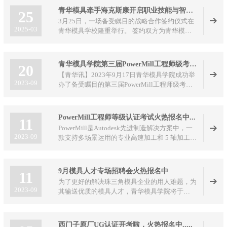
参展，以“拓展行业视野+现场实战教学”为核
青华模具牵手海克斯康开启职业技能与智能制造融合新篇
25
心，让学员在展会一线触摸模具智造前沿，在机
3月25日，一场备受瞩目的战略合作签约仪式在
床、刀具、模具装备旁，上了一堂干货满满的实
2025-03
青华模具学校隆重举行。 签约双方为青华模具
景专业课。
学校与智能制造领域的领军企业海克斯康。此次
合作标志着职业教育与智能制造深度融合翻开了
崭新一页，将对行业人才培养与技术创新产生深
青华模具学院第三届PowerMill工程师级考证圆满结束
20
远影响。
【青华讯】2023年9月17日青华模具学院成功举
2023-09
办了备受瞩目的第三届PowerMill工程师级考证
活动。
PowerMill工程师等级认证考试火热报名中...
11
PowerMill是Autodesk先进制造解决方案中，一
2023-09
款支持多场景运用的专业高速加工和 5 轴加工的
CAM软件。同时支持增减材一体化，可最大限
度地提高数控机床效率和零件品质，同时还可对
工业机器人的运动进行仿真、验证和优化，不断
9月模具人才专场招聘会火热报名中
11
探索未来制造的应用场景
为了更好的解决珠三角模具企业的用人难题，为
2023-09
其输送优质的模具人才，青华模具学院将于
2023年9月15日在青华模具学院举办模具人才专
场招聘会，现诚邀各大模具企业和模具人才踊跃
报名参加! 具体事项如下:
西门子原厂UG认证开考啦，火热报名中.....