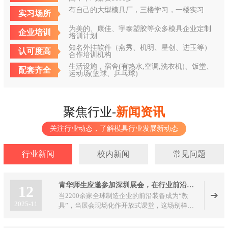
有自己的大型模具厂，三楼学习，一楼实习
实习场所
为美的、康佳、宇泰塑胶等众多模具企业定制
企业培训
培训计划
知名外挂软件（燕秀、机明、星创、进玉等）
认可度高
合作培训机构
生活设施，宿舍(有热水,空调,洗衣机)、饭堂、
配套齐全
运动场(篮球、乒乓球)
聚焦行业-
新闻资讯
关注行业动态，了解模具行业发展新动态
行业新闻
校内新闻
常见问题
青华师生应邀参加深圳展会，在行业前沿解锁实战新课堂
12
当2200余家全球制造企业的前沿装备成为“教
2025-11
具”，当展会现场化作开放式课堂，这场别样
的“研学之旅”正在2025 DMP大湾区工业博览会
上演。青华模具培训学校组织800余名师生组团