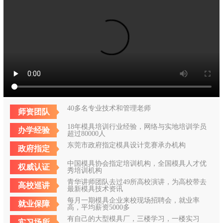
40多名专业技术和管理老师
师资团队
18年模具培训行业经验，网络与实地培训学员
办学经验
超过80000人
东莞市政府指定模具设计竞赛承办机构
政府指定
中国模具协会指定培训机构，全国模具人才优
权威认证
秀培训机构
青华讲师团队去过49所高校演讲，为高校带去
高校巡讲
最新模具技术资讯
每月一期模具企业来校现场招聘会，就业率
就业保障
高，平均薪资5000多
有自己的大型模具厂，三楼学习，一楼实习
实习场所