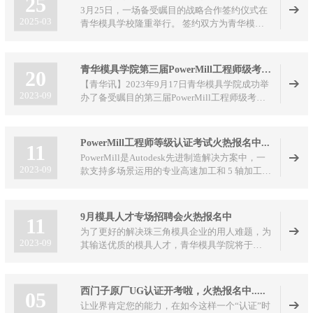
25
心，让学员在展会一线触摸模具智造前沿，在机
3月25日，一场备受瞩目的战略合作签约仪式在
床、刀具、模具装备旁，上了一堂干货满满的实
2025-03
青华模具学校隆重举行。 签约双方为青华模具
景专业课。
学校与智能制造领域的领军企业海克斯康。此次
合作标志着职业教育与智能制造深度融合翻开了
崭新一页，将对行业人才培养与技术创新产生深
青华模具学院第三届PowerMill工程师级考证圆满结束
20
远影响。
【青华讯】2023年9月17日青华模具学院成功举
2023-09
办了备受瞩目的第三届PowerMill工程师级考证
活动。
PowerMill工程师等级认证考试火热报名中...
11
PowerMill是Autodesk先进制造解决方案中，一
2023-09
款支持多场景运用的专业高速加工和 5 轴加工的
CAM软件。同时支持增减材一体化，可最大限
度地提高数控机床效率和零件品质，同时还可对
工业机器人的运动进行仿真、验证和优化，不断
9月模具人才专场招聘会火热报名中
11
探索未来制造的应用场景
为了更好的解决珠三角模具企业的用人难题，为
2023-09
其输送优质的模具人才，青华模具学院将于
2023年9月15日在青华模具学院举办模具人才专
场招聘会，现诚邀各大模具企业和模具人才踊跃
报名参加! 具体事项如下:
西门子原厂UG认证开考啦，火热报名中.....
05
让业界肯定您的能力，在如今这样一个“认证”时