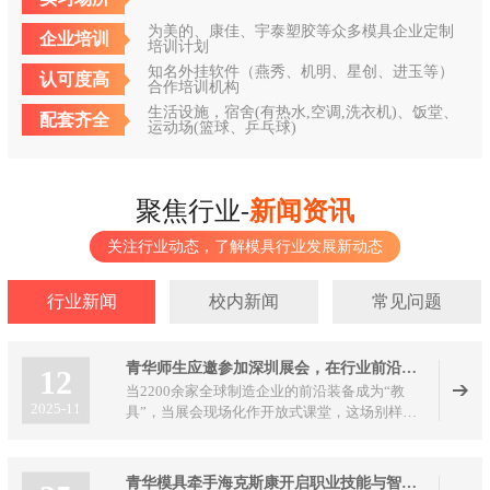
为美的、康佳、宇泰塑胶等众多模具企业定制
企业培训
培训计划
知名外挂软件（燕秀、机明、星创、进玉等）
认可度高
合作培训机构
生活设施，宿舍(有热水,空调,洗衣机)、饭堂、
配套齐全
运动场(篮球、乒乓球)
聚焦行业-
新闻资讯
关注行业动态，了解模具行业发展新动态
行业新闻
校内新闻
常见问题
青华师生应邀参加深圳展会，在行业前沿解锁实战新课堂
12
当2200余家全球制造企业的前沿装备成为“教
2025-11
具”，当展会现场化作开放式课堂，这场别样
的“研学之旅”正在2025 DMP大湾区工业博览会
上演。青华模具培训学校组织800余名师生组团
参展，以“拓展行业视野+现场实战教学”为核
青华模具牵手海克斯康开启职业技能与智能制造融合新篇