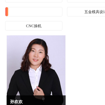
五轴数控编程
五金模具设
CNC操机
李嘉操
王鹏惠