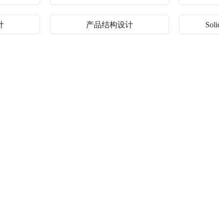
计
产品结构设计
So
刘月霞