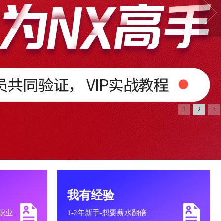
1
2
3
我有经验
职业
1-2年新手-想要薪水翻倍