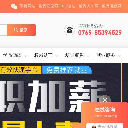
手机网站
|
模具联盟网
|
UG论坛
|
模具人才网
|
模具视频网
咨询服务热线：
0769-85394529
学员动态
权威认证
培训聚焦
就业服务
在线咨询
Online consulting
青华孙老师