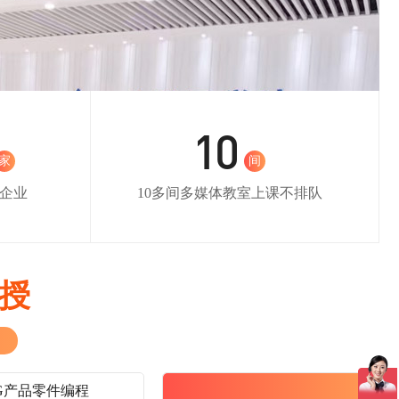
10
家
间
家企业
10多间多媒体教室上课不排队
授
G产品零件编程
PowerMILL数控编程