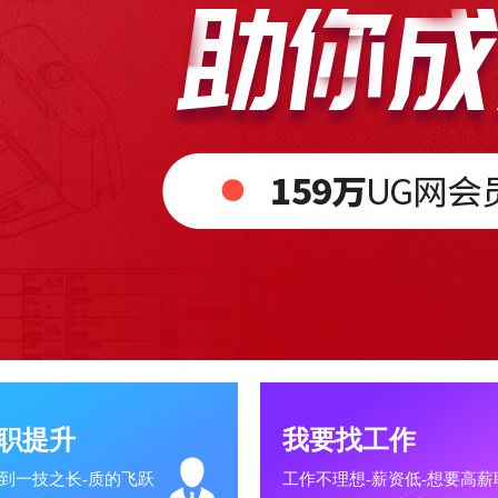
职提升
我要找工作
到一技之长-质的飞跃
工作不理想-薪资低-想要高薪