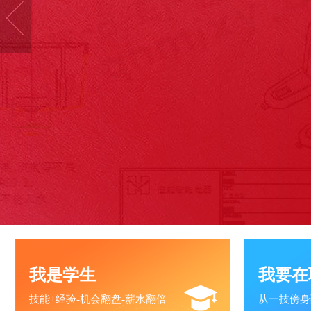
我是学生
我要在
技能+经验-机会翻盘-薪水翻倍
从一技傍身