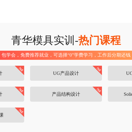
UG五轴编程班 班主任
UG五轴编程班 班主任， 《班长团
精英成长营》助教
青华模具实训-
热门课程
包学会，免费推荐就业，可选择“0”学费学习，工作后分期还钱
计
UG产品设计
U
计
产品结构设计
So
课