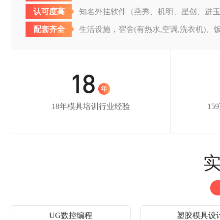
认可度高
知名外挂软件（燕秀、机明、星创、进
配套齐全
生活设施，宿舍(有热水,空调,洗衣机)、
18
年
18年模具培训行业经验
1
实
UG数控编程
塑胶模具设