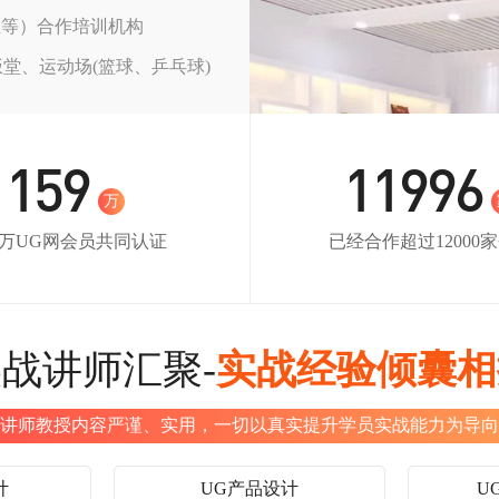
玉等）合作培训机构
饭堂、运动场(篮球、乒乓球)
159
12000
万
59万UG网会员共同认证
已经合作超过12000
战讲师汇聚-
实战经验倾囊相
讲师教授内容严谨、实用，一切以真实提升学员实战能力为导向
计
UG产品设计
U