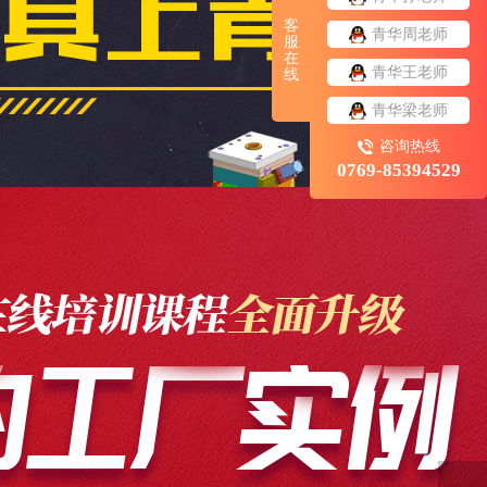
客
青华周老师
服
在
青华王老师
线
青华梁老师
咨询热线
0769-85394529