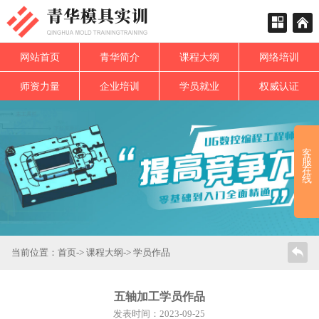
网站首页
青华简介
课程大纲
网络培训
师资力量
企业培训
学员就业
权威认证
客
服
在
线
当前位置：
首页
->
课程大纲
-> 学员作品
五轴加工学员作品
发表时间：2023-09-25