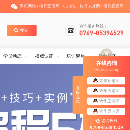
手机网站
|
模具联盟网
|
UG论坛
|
模具人才网
|
模具视频网
咨询服务热线：
0769-85394529
学员动态
权威认证
培训聚焦
就业服务
在线咨询
Online consulting
青华孙老师
客
青华周老师
服
在
青华王老师
线
青华梁老师
咨询热线
0769-85394529