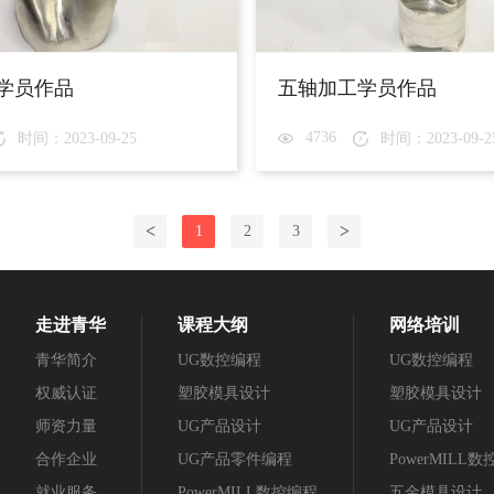
学员作品
五轴加工学员作品
4736
时间：2023-09-25
时间：2023-09-2
<
>
1
2
3
走进青华
课程大纲
网络培训
青华简介
UG数控编程
UG数控编程
权威认证
塑胶模具设计
塑胶模具设计
师资力量
UG产品设计
UG产品设计
合作企业
UG产品零件编程
PowerMILL
就业服务
PowerMILL数控编程
五金模具设计