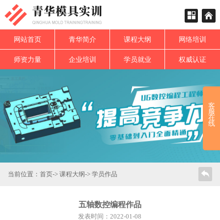
网站首页
青华简介
课程大纲
网络培训
师资力量
企业培训
学员就业
权威认证
客
服
在
线
当前位置：
首页
->
课程大纲
-> 学员作品
五轴数控编程作品
发表时间：2022-01-08