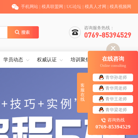
手机网站
|
模具联盟网
|
UG论坛
|
模具人才网
|
模具视频网
咨询服务热线：
0769-85394529
在线咨询
学员动态
权威认证
培训聚焦
就业服务
Online consulting
青华孙老师
客
青华周老师
服
在
青华王老师
线
青华梁老师
咨询热线
0769-85394529