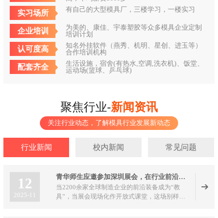
有自己的大型模具厂，三楼学习，一楼实习
实习场所
为美的、康佳、宇泰塑胶等众多模具企业定制
企业培训
培训计划
知名外挂软件（燕秀、机明、星创、进玉等）
认可度高
合作培训机构
生活设施，宿舍(有热水,空调,洗衣机)、饭堂、
配套齐全
运动场(篮球、乒乓球)
聚焦行业-
新闻资讯
关注行业动态，了解模具行业发展新动态
行业新闻
校内新闻
常见问题
青华师生应邀参加深圳展会，在行业前沿解锁实战新课堂
12
当2200余家全球制造企业的前沿装备成为“教
2025-11
具”，当展会现场化作开放式课堂，这场别样
的“研学之旅”正在2025 DMP大湾区工业博览会
上演。青华模具培训学校组织800余名师生组团