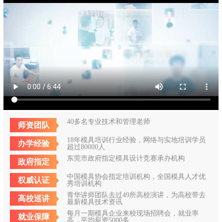
40多名专业技术和管理老师
师资团队
18年模具培训行业经验，网络与实地培训学员
办学经验
超过80000人
东莞市政府指定模具设计竞赛承办机构
政府指定
中国模具协会指定培训机构，全国模具人才优
权威认证
秀培训机构
青华讲师团队去过49所高校演讲，为高校带去
高校巡讲
最新模具技术资讯
每月一期模具企业来校现场招聘会，就业率
就业保障
高，平均薪资5000多