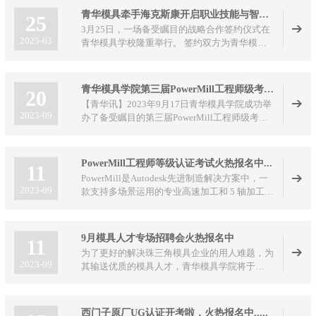
参展，以“拓展行业视野+现场实战教学”为核
青华模具牵手海克斯康开启职业技能与智能制造融合新篇
25
心，让学员在展会一线触摸模具智造前沿，在机
3月25日，一场备受瞩目的战略合作签约仪式在
床、刀具、模具装备旁，上了一堂干货满满的实
2025-03
青华模具学校隆重举行。 签约双方为青华模具
景专业课。
学校与智能制造领域的领军企业海克斯康。此次
合作标志着职业教育与智能制造深度融合翻开了
崭新一页，将对行业人才培养与技术创新产生深
青华模具学院第三届PowerMill工程师级考证圆满结束
20
远影响。
【青华讯】2023年9月17日青华模具学院成功举
2023-09
办了备受瞩目的第三届PowerMill工程师级考证
活动。
PowerMill工程师等级认证考试火热报名中...
11
PowerMill是Autodesk先进制造解决方案中，一
2023-09
款支持多场景运用的专业高速加工和 5 轴加工的
CAM软件。同时支持增减材一体化，可最大限
度地提高数控机床效率和零件品质，同时还可对
工业机器人的运动进行仿真、验证和优化，不断
9月模具人才专场招聘会火热报名中
11
探索未来制造的应用场景
为了更好的解决珠三角模具企业的用人难题，为
2023-09
其输送优质的模具人才，青华模具学院将于
2023年9月15日在青华模具学院举办模具人才专
场招聘会，现诚邀各大模具企业和模具人才踊跃
报名参加! 具体事项如下:
西门子原厂UG认证开考啦，火热报名中.....