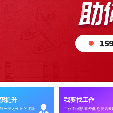
职提升
我要找工作
到一技之长-质的飞跃
工作不理想-薪资低-想要高薪