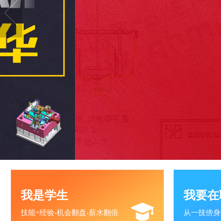
我是学生
我要在
技能+经验-机会翻盘-薪水翻倍
从一技傍身