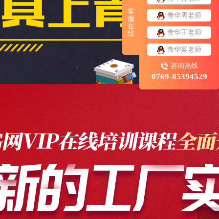
客
青华周老师
服
在
青华王老师
线
青华梁老师
咨询热线
0769-85394529