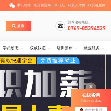
手机网站
|
模具联盟网
|
UG论坛
|
模具人才网
|
模具视频网
咨询服务热线：
0769-85394529
学员动态
权威认证
培训聚焦
就业服务
在线咨询
Online consulting
青华孙老师