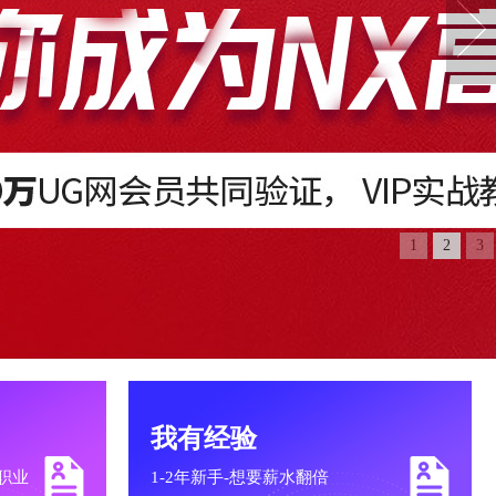
1
2
3
我有经验
职业
1-2年新手-想要薪水翻倍