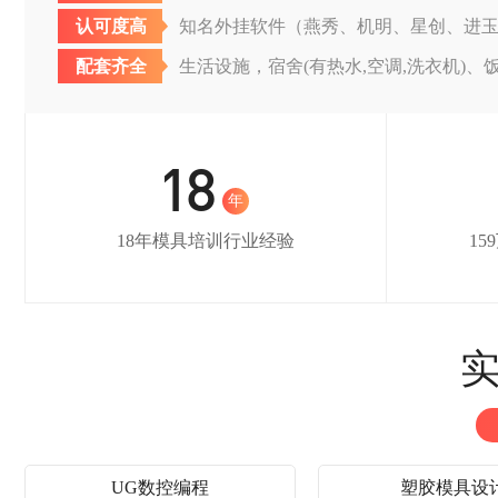
认可度高
知名外挂软件（燕秀、机明、星创、进
配套齐全
生活设施，宿舍(有热水,空调,洗衣机)、
18
年
18年模具培训行业经验
1
实
UG数控编程
塑胶模具设