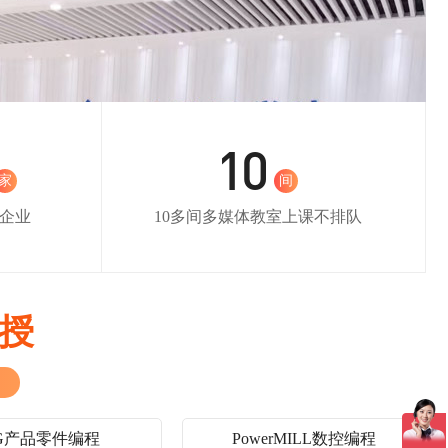
10
家
间
家企业
10多间多媒体教室上课不排队
授
G产品零件编程
PowerMILL数控编程