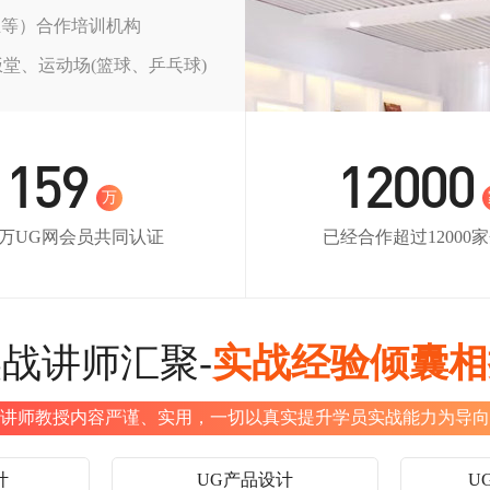
玉等）合作培训机构
饭堂、运动场(篮球、乒乓球)
159
12000
万
59万UG网会员共同认证
已经合作超过12000
战讲师汇聚-
实战经验倾囊相
讲师教授内容严谨、实用，一切以真实提升学员实战能力为导向
计
UG产品设计
U